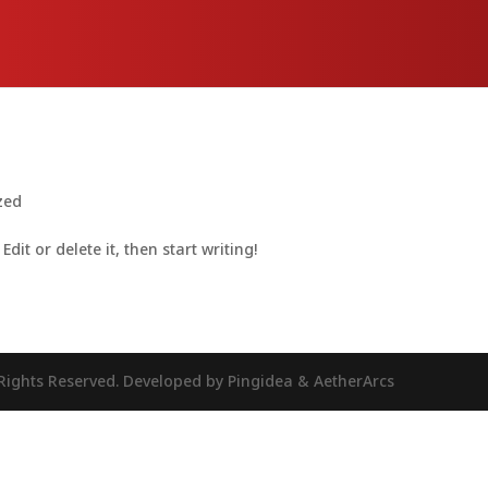
zed
dit or delete it, then start writing!
ights Reserved. Developed by Pingidea & AetherArcs