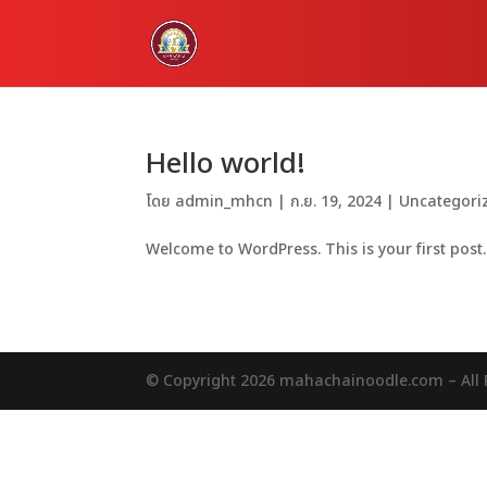
Hello world!
โดย
admin_mhcn
|
ก.ย. 19, 2024
|
Uncategori
Welcome to WordPress. This is your first post. E
© Copyright 2026 mahachainoodle.com – All R